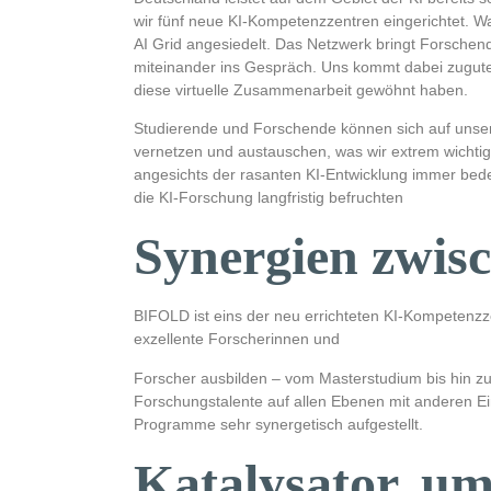
wir fünf neue KI-Kompetenzzentren eingerichtet. W
AI Grid angesiedelt. Das Netzwerk bringt Forsche
miteinander ins Gespräch. Uns kommt dabei zugute, 
diese virtuelle Zusammenarbeit gewöhnt haben.
Studierende und Forschende können sich auf unsere
vernetzen und austauschen, was wir extrem wichti
angesichts der rasanten KI-Entwicklung immer bede
die KI-Forschung langfristig befruchten
Synergien zwi
BIFOLD ist eins der neu errichteten KI-Kompetenzz
exzellente Forscherinnen und
Forscher ausbilden – vom Masterstudium bis hin zu
Forschungstalente auf allen Ebenen mit anderen Ei
Programme sehr synergetisch aufgestellt.
Katalysator, um