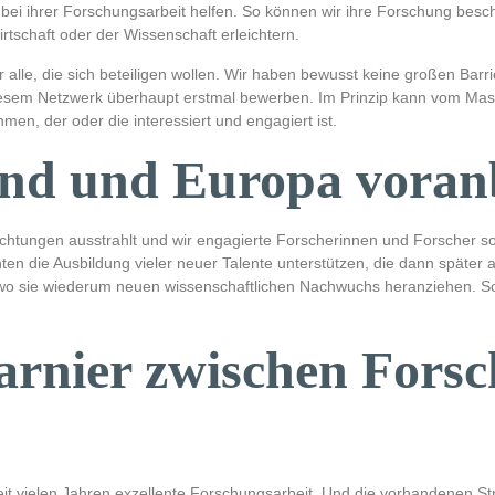
i ihrer Forschungsarbeit helfen. So können wir ihre Forschung besch
rtschaft oder der Wissenschaft erleichtern.
für alle, die sich beteiligen wollen. Wir haben bewusst keine großen Ba
iesem Netzwerk überhaupt erstmal bewerben. Im Prinzip kann vom Mas
men, der oder die interessiert und engagiert ist.
and und Europa voran
 Richtungen ausstrahlt und wir engagierte Forscherinnen und Forscher s
n die Ausbildung vieler neuer Talente unterstützen, die dann später a
wo sie wiederum neuen wissenschaftlichen Nachwuchs heranziehen. So
harnier zwischen Fors
 seit vielen Jahren exzellente Forschungsarbeit. Und die vorhandenen 