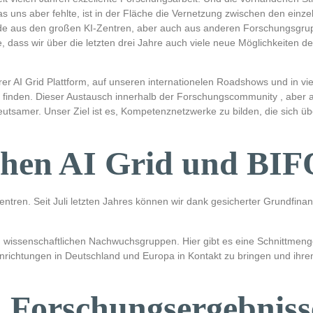
as uns aber fehlte, ist in der Fläche die Vernetzung zwischen den ei
nde aus den großen KI-Zentren, aber auch aus anderen Forschungsgru
dass wir über die letzten drei Jahre auch viele neue Möglichkeiten d
r AI Grid Plattform, auf unseren internationelen Roadshows und in vie
g finden. Dieser Austausch innerhalb der Forschungscommunity , aber 
utsamer. Unser Ziel ist es, Kompetenznetzwerke zu bilden, die sich üb
schen AI Grid und BI
entren. Seit Juli letzten Jahres können wir dank gesicherter Grundfi
 wissenschaftlichen Nachwuchsgruppen. Hier gibt es eine Schnittmeng
nrichtungen in Deutschland und Europa in Kontakt zu bringen und ihre
 Forschungsergebnisse