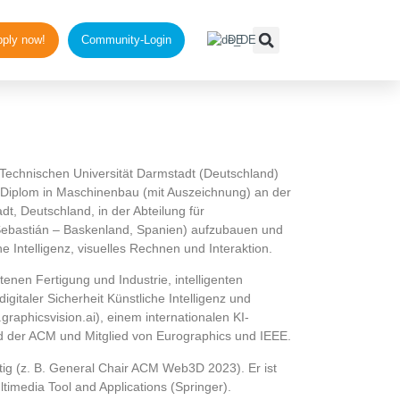
ply now!
Community-Login
DE
er Technischen Universität Darmstadt (Deutschland)
n Diplom in Maschinenbau (mit Auszeichnung) an der
t, Deutschland, in der Abteilung für
ebastián – Baskenland, Spanien) aufzubauen und
Intelligenz, visuelles Rechnen und Interaktion.
enen Fertigung und Industrie, intelligenten
italer Sicherheit Künstliche Intelligenz und
aphicsvision.ai), einem internationalen KI-
ied der ACM und Mitglied von Eurographics und IEEE.
ätig (z. B. General Chair ACM Web3D 2023). Er ist
timedia Tool and Applications (Springer).