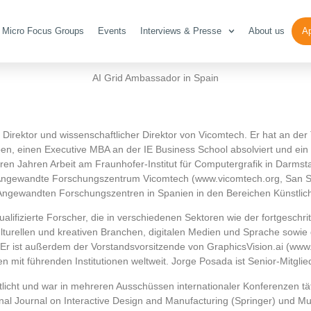
Micro Focus Groups
Events
Interviews & Presse
About us
Ap
Dr.-Ing. Jorge Posada
AI Grid Ambassador in Spain
er Direktor und wissenschaftlicher Direktor von Vicomtech. Er hat an d
rben, einen Executive MBA an der IE Business School absolviert und ei
en Jahren Arbeit am Fraunhofer-Institut für Computergrafik in Darmstad
 Angewandte Forschungszentrum Vicomtech (www.vicomtech.org, San S
Angewandten Forschungszentren in Spanien in den Bereichen Künstliche 
ifizierte Forscher, die in verschiedenen Sektoren wie der fortgeschritt
urellen und kreativen Branchen, digitalen Medien und Sprache sowie dig
r ist außerdem der Vorstandsvorsitzende von GraphicsVision.ai (www.gr
en mit führenden Institutionen weltweit. Jorge Posada ist Senior-Mitgl
ntlicht und war in mehreren Ausschüssen internationaler Konferenzen t
al Journal on Interactive Design and Manufacturing (Springer) und Mul