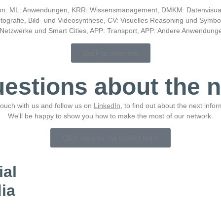
tion. ML: Anwendungen, KRR: Wissensmanagement, DMKM: Datenvisual
grafie, Bild- und Videosynthese, CV: Visuelles Reasoning und Symbol
r-Netzwerke und Smart Cities, APP: Transport, APP: Andere Anwendung
Back to overview
estions about the 
touch with us and follow us on
LinkedIn
, to find out about the next info
We'll be happy to show you how to make the most of our network.
Click here for the project team
ial
ia