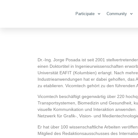
Participate
Community
Dr.-Ing. Jorge Posada ist seit 2001 stellvertretend
einen Doktortitel in Ingenieurwissenschaften erwo
Universität EAFIT (Kolumbien) erlangt. Nach mehrer
Industrieanwendungen hat er dabei geholfen, das
zu etablieren. Vicomtech gehört zu den führenden 
Vicomtech beschäftigt gegenwärtig über 220 hochqual
Transportsystemen, Biomedizin und Gesundheit, kult
visuelle Kommunikation und Interaktion anwenden. E
Netzwerk für Grafik-, Vision- und Medientechnologi
Er hat über 100 wissenschaftliche Arbeiten veröffe
Mitglied des Redaktionsausschusses des Internation