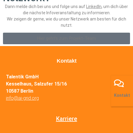
Dann melde dich bei uns und folge uns auf
LinkedIn
, um dich über
die nächste Infoveranstaltung zu informieren.
Wir zeigen dir gerne, wie du unser Netzwerk am besten für dich
nutzt.
Hier geht's zum Projekt-Team
Kontakt
Talentik GmbH
Kesselhaus, Salzufer 15/16
10587 Berlin
Kontakt
info@ai-grid.org
Karriere