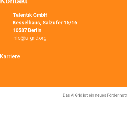
Kontakt
Talentik GmbH
Kesselhaus, Salzufer 15/16
10587 Berlin
info@ai-grid.org
Karriere
Das AI Grid ist ein neues Förderin