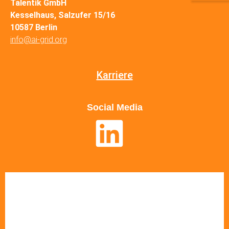
Talentik GmbH
Kesselhaus, Salzufer 15/16
10587 Berlin
info@ai-grid.org
Karriere
Social Media