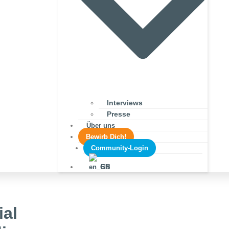
Interviews
Presse
Über uns
Bewirb Dich!
Community-Login
EN
ial