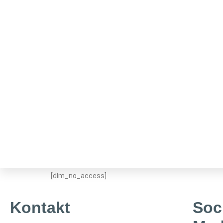
Kein Zugriff
[dlm_no_access]
Kontakt
Soc