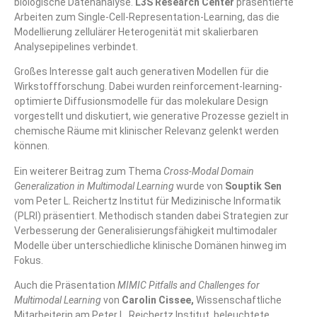
biologische Datenanalyse.
L3S Research Center
präsentierte
Arbeiten zum Single-Cell-Representation-Learning, das die
Modellierung zellulärer Heterogenität mit skalierbaren
Analysepipelines verbindet.
Großes Interesse galt auch generativen Modellen für die
Wirkstoffforschung. Dabei wurden reinforcement-learning-
optimierte Diffusionsmodelle für das molekulare Design
vorgestellt und diskutiert, wie generative Prozesse gezielt in
chemische Räume mit klinischer Relevanz gelenkt werden
können.
Ein weiterer Beitrag zum Thema
Cross-Modal Domain
Generalization in Multimodal Learning
wurde von
Souptik Sen
vom
Peter L. Reichertz Institut für Medizinische Informatik
(PLRI)
präsentiert. Methodisch standen dabei Strategien zur
Verbesserung der Generalisierungsfähigkeit multimodaler
Modelle über unterschiedliche klinische Domänen hinweg im
Fokus.
Auch die Präsentation
MIMIC Pitfalls and Challenges for
Multimodal Learning
von
Carolin Cissee,
Wissenschaftliche
Mitarbeiterin am
Peter L. Reichertz Institut
, beleuchtete