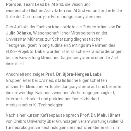
Poirson
, Team Lead bei AI Grid, die Vision und
wissenschaftlichen Aktivitäten von AI Grid vor und ordnete die
Rolle der Community im Forschungsökosystem ein.
Den Auftakt der Fachvorträge bildete die Präsentation von
Dr.
Julia Böhnke
,
Wissenschaftlicher Mitarbeiterin an der
Universität Münster
, zur Schätzung diagnostischer
Testgenauigkeit in longitudinalen Settings im Rahmen des
ELISE-Projekts
. Dabei wurden statistische Herausforderungen
bei der Bewertung klinischer Diagnosesysteme über die Zeit
diskutiert.
Anschließend zeigte
Prof. Dr. Björn-Hergen Laabs
,
Gruppenleiter bei
CAImed
, statistische Eigenschaften
effizienter klinischer Entscheidungssysteme auf und betonte
die notwendige Balance zwischen Vorhersagegenauigkeit,
Interpretierbarkeit und praktischer Einsetzbarkeit
medizinischer KI-Technologien.
Nach einer kurzen Kaffeepause sprach
Prof. Dr. Mehul Bhatt
von
Örebro University
über Grundlagen verantwortungsvoller KI
für neurokognitive Technologien der nächsten Generation. Im