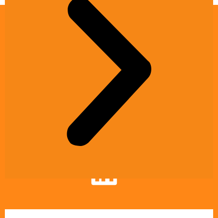
Kontakt
Talentik GmbH
Kesselhaus, Salzufer 15/16
10587 Berlin
info@ai-grid.org
Karriere
Social Media