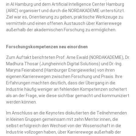
in AI Hamburg
und dem Artificial Intelligence Center Hamburg
(ARIC) organisiert und durch die
NORDAKADEMIE
unterstützt.
Ziel war es, Orientierung zu geben, praktische Werkzeuge zu
vermitteln und einen offenen Austausch über Karrierewege
außerhalb der akademischen Forschung zu ermöglichen.
Forschungskompetenzen neu einordnen
Zum Auftakt berichteten Prof.
Arne Ewald
(
NORDAKADEMIE
),
Dr.
Madhura Thosar
(
Jungheinrich Digital Solutions
) und Dr.-Ing.
Maryna Feierabend
(
Hamburger Energiewerke
) von ihren
eigenen Karrierewegen zwischen Forschung und Praxis. Ihre
Erfahrungen machten deutlich, dass der Übergang in die
Industrie häufig weniger an fehlenden Kompetenzen scheitert
als an der Frage, wie diese sichtbar gemacht und kommuniziert
werden können.
Im Anschluss an die Keynotes diskutierten die Teilnehmenden
in kleinen Gruppen gemeinsam mit zehn Mentor:innen, die
selbst erfolgreich den Wechsel von der Wissenschaft in die
Industrie vollzogen haben, über Karrierewege außerhalb der