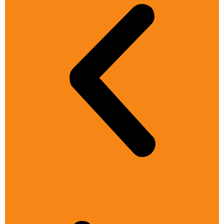
Zur Event-Übersicht
Du hast Fragen zum
Netzwerk?
Dann melde dich bei uns und folge uns auf
LinkedIn
, um dich über
die nächste Infoveranstaltung zu informieren.
Wir zeigen dir gerne, wie du unser Netzwerk am besten für dich
nutzt.
Hier geht's zum Projekt-Team